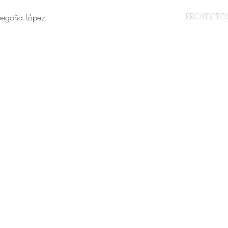
PROYECTO
Begoña López
2008 Casa en las Lomas de Boadilla