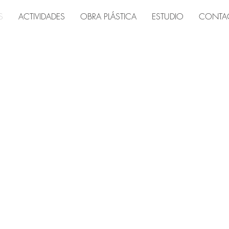
S
ACTIVIDADES
OBRA PLÁSTICA
ESTUDIO
CONTA
2006 Casa en Brihuega