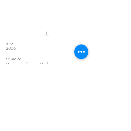
+
año
2006
situación
Morata de Tajuña. Madrid
clientes
Urbajar SL
arquitectos
Alejandro Gómez
Begoña López
fotografías
Estudio AyB
En esta agrupación de 9 viviendas adosadas se