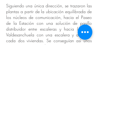
Siguiendo una única dirección, se trazaron las
plantas a partir de la ubicación equilibrada de
los núcleos de comunicación, hacia el Paseo
de la Estación con una solución de pasillo
distribuidor entre escaleras y hacia la calle
Valdesanchuela con una escalera y ascensor
cada dos viviendas. Se conseguían así unos
interesantes juegos volumétricos.
Al ocupar solo estos dos laterales, el resto del
solar quedaba disponible para zonas comunes
al exterior y una piscina. En la planta sótano se
ubicaron los garajes y en el ático los trasteros.
Inicialmente se proyectaron cerramientos de
piedra caliza para toda la edificación, pero
durante la obra hubo que renunciar a gran
parte de este material.
This building of 91 two and 3 bedroom homes
was built between 2004 and 2007 after
demolishing an oil factory on a triangular lot